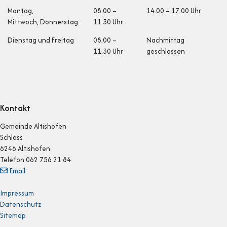
Öffnungszeiten
Montag,
08.00 –
14.00 – 17.00 Uhr
Mittwoch, Donnerstag
11.30 Uhr
Dienstag und Fr
eitag
08.00 –
Nachmittag
11.30 Uhr
geschlossen
Kontakt
Gemeinde Altishofen
Schloss
6246 Altishofen
Telefon 062 756 21 84
Email
Impressum
Datenschutz
Sitemap