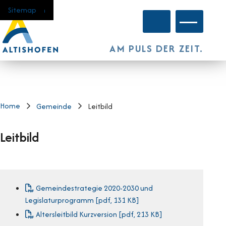
Navigieren in Altishofen
Schnellnavigation
Home
Navigation
Inhalt
Suche
Sitemap
Hauptnavi
AM PULS DER ZEIT.
Home
Gemeinde
Leitbild
Leitbild
Gemeindestrategie 2020-2030 und
Legislaturprogramm [pdf, 131 KB]
Altersleitbild Kurzversion [pdf, 213 KB]