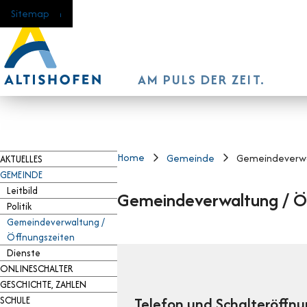
Navigieren in Altishofen
Schnellnavigation
Home
Navigation
Inhalt
Suche
Sitemap
AM PULS DER ZEIT.
Hauptnavigation
Home
Gemeinde
Gemeindeverwa
AKTUELLES
GEMEINDE
Leitbild
Gemeindeverwaltung / Ö
Politik
Gemeindeverwaltung /
Öffnungszeiten
Beschreibung Gemeindeverw
Dienste
ONLINESCHALTER
GESCHICHTE, ZAHLEN
Telefon und Schalteröffnu
SCHULE