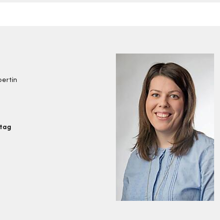
pertin
stag