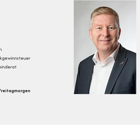
n
ckgewinnsteuer
einderat
 Freitagmorgen