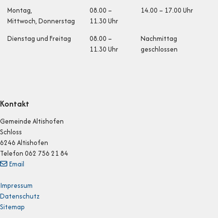
Öffnungszeiten
Montag,
08.00 –
14.00 – 17.00 Uhr
Mittwoch, Donnerstag
11.30 Uhr
Dienstag und Fr
eitag
08.00 –
Nachmittag
11.30 Uhr
geschlossen
Kontakt
Gemeinde Altishofen
Schloss
6246 Altishofen
Telefon 062 756 21 84
Email
Impressum
Datenschutz
Sitemap