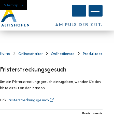
Navigieren in Altishofen
Schnellnavigation
Home
Navigation
Inhalt
Suche
Sitemap
Hauptnavi
AM PULS DER ZEIT.
Home
Onlineschalter
Onlinedienste
Produktdetails
Fristerstreckungsgesuch
Um ein Fristerstreckungsgesuch einzugeben, wenden Sie sich
bitte direkt an den Kanton.
Link:
Fristerstreckungsgesuch
Preis: gratis