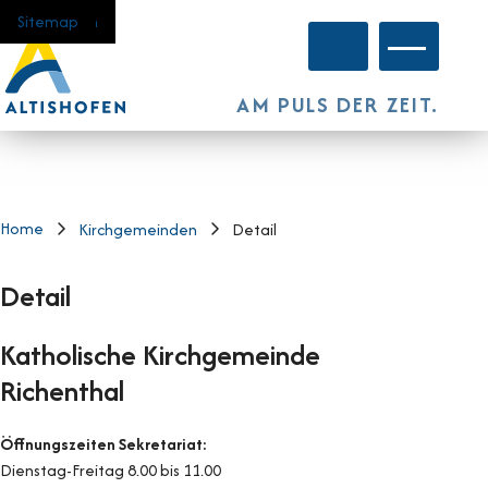
Navigieren in Altishofen
Schnellnavigation
Home
Navigation
Inhalt
Suche
Sitemap
Hauptnavi
AM PULS DER ZEIT.
Home
Kirchgemeinden
Detail
Detail
Katholische Kirchgemeinde
Richenthal
Öffnungszeiten Sekretariat:
Dienstag-Freitag 8.00 bis 11.00