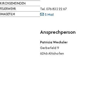
KIRCHGEMEINDEN
FEUERWEHR
Tel.
076 831 22 67
IMAGEFILM
E-Mail
Ansprechperson
Patricia Wechsler
Gerbefeld 9
6246 Altishofen