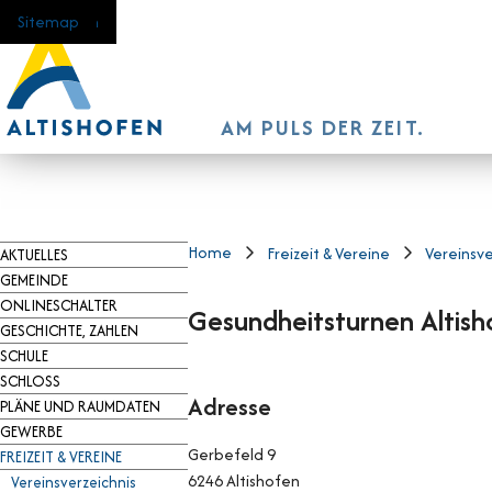
Navigieren in Altishofen
Schnellnavigation
Home
Navigation
Inhalt
Suche
Sitemap
AM PULS DER ZEIT.
Hauptnavigation
Home
Freizeit & Vereine
Vereinsve
AKTUELLES
GEMEINDE
ONLINESCHALTER
Gesundheitsturnen Altish
GESCHICHTE, ZAHLEN
SCHULE
SCHLOSS
Adresse
PLÄNE UND RAUMDATEN
GEWERBE
Gerbefeld 9
FREIZEIT & VEREINE
6246 Altishofen
Vereinsverzeichnis