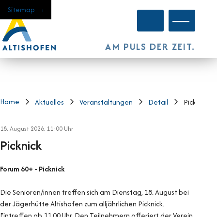
Navigieren in Altishofen
Schnellnavigation
Home
Navigation
Inhalt
Suche
Sitemap
Hauptnavi
AM PULS DER ZEIT.
Home
Aktuelles
Veranstaltungen
Detail
Picknick
18. August 2026
, 11:00 Uhr
Picknick
Forum 60+ - Picknick
Die Senioren/innen treffen sich am Dienstag, 18. August bei
der Jägerhütte Altishofen zum alljährlichen Picknick.
Eintreffen ab 11.00 Uhr. Den Teilnehmern offeriert der Verein