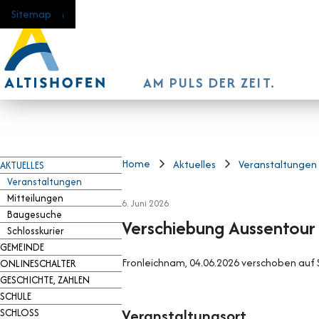
Navigieren in Altishofen
Schnellnavigation
Home
Navigation
Inhalt
Suche
Sitemap
AM PULS DER ZEIT.
Hauptnavigation
Home
Aktuelles
Veranstaltungen
AKTUELLES
Veranstaltungen
Mitteilungen
6. Juni 2026
Baugesuche
Verschiebung Aussentour
Schlosskurier
GEMEINDE
Fronleichnam
, 04.06.2026 verschoben auf
ONLINESCHALTER
GESCHICHTE, ZAHLEN
SCHULE
Veranstaltungsort
SCHLOSS