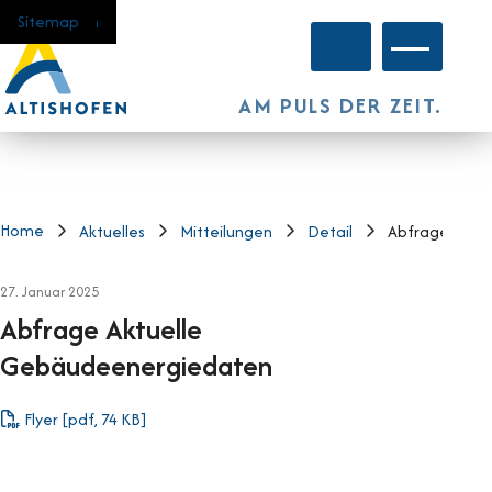
Navigieren in Altishofen
Schnellnavigation
Home
Navigation
Inhalt
Suche
Sitemap
Hauptnavi
AM PULS DER ZEIT.
Home
Aktuelles
Mitteilungen
Detail
Abfrage Aktu
27. Januar 2025
Abfrage Aktuelle
Gebäudeenergiedaten
Flyer [pdf, 74 KB]