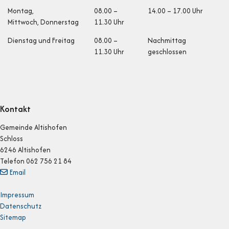
Öffnungszeiten
Montag,
08.00 –
14.00 – 17.00 Uhr
Mittwoch, Donnerstag
11.30 Uhr
Dienstag und Fr
eitag
08.00 –
Nachmittag
11.30 Uhr
geschlossen
Kontakt
Gemeinde Altishofen
Schloss
6246 Altishofen
Telefon 062 756 21 84
Email
Impressum
Datenschutz
Sitemap