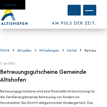
Navigieren in Altishofen
Schnellnavigation
Home
Navigation
Inhalt
Suche
Sitemap
Hauptnavi
AM PULS DER ZEIT.
Home
Aktuelles
Mitteilungen
Detail
Betreuungsgu
7. Juli 2026
Betreuungsgutscheine Gemeinde
Altishofen
Betreuungsgutscheine sind eine finanzielle Unterstützung für
die familienergänzende Betreuung von Kindern im
Vorschulalter (bis Eintritt obligatorischer Kindergarten). Das