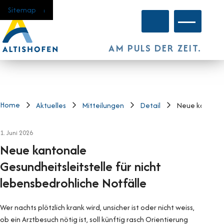
Navigieren in Altishofen
Schnellnavigation
Home
Navigation
Inhalt
Suche
Sitemap
Hauptnavi
AM PULS DER ZEIT.
Home
Aktuelles
Mitteilungen
Detail
Neue kantonale
1. Juni 2026
Neue kantonale
Gesundheitsleitstelle für nicht
lebensbedrohliche Notfälle
Wer nachts plötzlich krank wird, unsicher ist oder nicht weiss,
ob ein Arztbesuch nötig ist, soll künftig rasch Orientierung